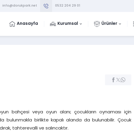
info@dorukpark.net
0532 204 29 01
Anasayfa
Kurumsal
Ürünler
oyun bahçesi veya oyun alanı; çocukların oynaması için
nda bulunmakla birlikte kapalı alanda da bulunabilir. Çocuk
ak, tahterevalli ve salıncaktır.