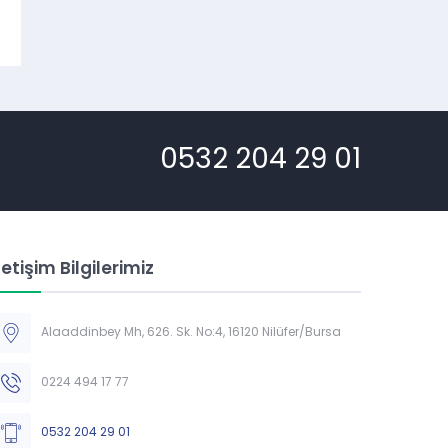
0532 204 29 01
letişim Bilgilerimiz
Alaaddinbey Mh, 626. Sk. No:4, 16120 Nilüfer/Bursa
0224 494 17 77
0532 204 29 01