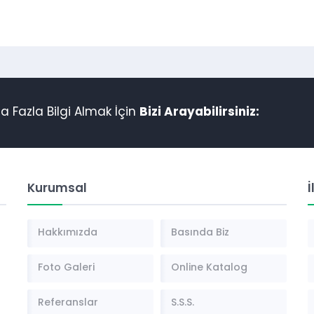
 Fazla Bilgi Almak İçin
Bizi Arayabilirsiniz:
Kurumsal
İ
Hakkımızda
Basında Biz
Foto Galeri
Online Katalog
Referanslar
S.S.S.