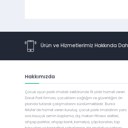
Ürün ve Hizmetlerimiz Hakkında Daha
Hakkımızda
Çocuk oyun parkı imalatı sektöründe 19 yıldır hizmet veren
Doruk Park firması, çocukların sağlığını ve güvenliğini ön
planda tutarak çalışmalarını sürdürmektedir. Bursa
Nilüfer’de hizmet veren kuruluş; çocuk parkı imalatının yanı
Müşteri Temsilcisi
sıra kauçuk zemin kaplama, dış mekan fitness aletleri,
ahşap parklar, ahşap bank, kamelya, çöp kovaları, top