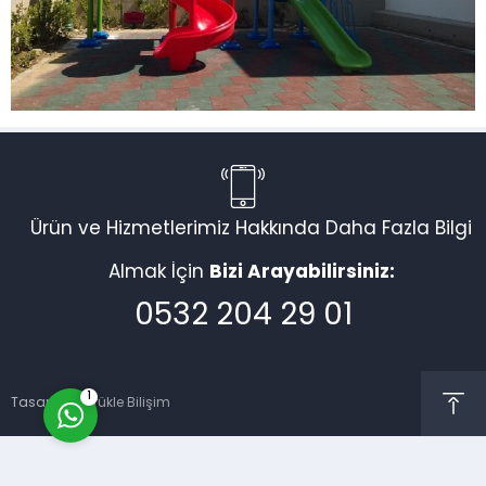
Müşteri Temsilcisi
Ürün ve Hizmetlerimiz Hakkında Daha Fazla Bilgi
Almak İçin
Bizi Arayabilirsiniz:
0532 204 29 01
Cevap Yaz
1
Tasarım:
Görükle Bilişim