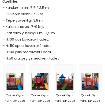
Özellikler:
– Kurulum alanı: 5,5 * 3,5 m.
– Güvenlik alanı: 7 * 5 m.
– Tepe yüksekliği: 3,8 m.
– Kullanıcı sayısı: 7-9 kişi.
– Platform yüsekliği 1 m.- 1,5 m.
– H:100 düz kaydırak 1 adet.
– H:150 sprial kaydırak 1 adet
– H:100 giriş merdiveni 1 adet
– H:50 ara geçiş merdiveni 1adet
Çocuk Oyun
Çocuk Oyun
Çocuk Oyun
Çocuk Oyun
Parkı DP 2225
Parkı DP 2225
Parkı DP 2225
Parkı DP 2225