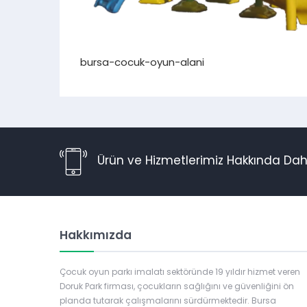
bursa-cocuk-oyun-alani
Ürün ve Hizmetlerimiz Hakkında Daha
Hakkımızda
Çocuk oyun parkı imalatı sektöründe 19 yıldır hizmet veren
Doruk Park firması, çocukların sağlığını ve güvenliğini ön
planda tutarak çalışmalarını sürdürmektedir. Bursa