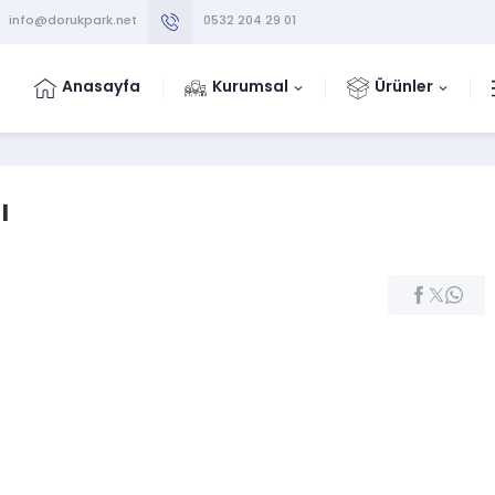
info@dorukpark.net
0532 204 29 01
Anasayfa
Kurumsal
Ürünler
ı