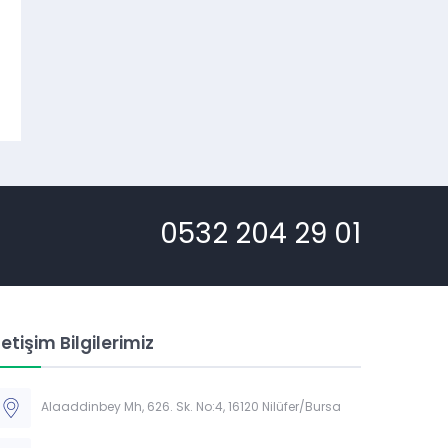
0532 204 29 01
letişim Bilgilerimiz
Alaaddinbey Mh, 626. Sk. No:4, 16120 Nilüfer/Bursa